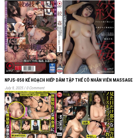
NPJS-050 KẾ HOẠCH HIẾP DÂM TẬP THỂ CÔ NHÂN VIÊN MASSAGE
July 9, 2025
/
0 Comment