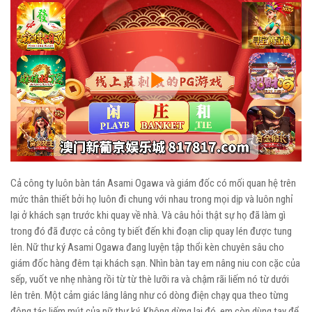
Play
Video
Cả công ty luôn bàn tán Asami Ogawa và giám đốc có mối quan hệ trên
mức thân thiết bởi họ luôn đi chung với nhau trong mọi dịp và luôn nghỉ
lại ở khách sạn trước khi quay về nhà. Và câu hỏi thật sự họ đã làm gì
trong đó đã được cả công ty biết đến khi đoạn clip quay lén được tung
lên. Nữ thư ký Asami Ogawa đang luyện tập thổi kèn chuyên sâu cho
giám đốc hàng đêm tại khách sạn. Nhìn bàn tay em nâng niu con cặc của
sếp, vuốt ve nhẹ nhàng rồi từ từ thè lưỡi ra và chậm rãi liếm nó từ dưới
lên trên. Một cảm giác lâng lâng như có dòng điện chạy qua theo từng
động tác liếm mút của nữ thư ký. Không dừng lại đó, em còn dùng tay để