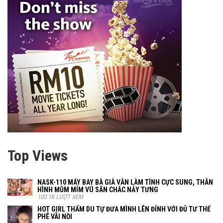
Top Views
NASK-110 MÁY BAY BÀ GIÀ VẪN LÀM TÌNH CỰC SUNG, THÂN
HÌNH MŨM MỈM VÚ SĂN CHẮC NẢY TƯNG
100.1K LƯỢT XEM
HOT GIRL THẨM DU TỰ ĐƯA MÌNH LÊN ĐỈNH VỚI ĐỦ TƯ THẾ
PHÊ VÃI NỒI