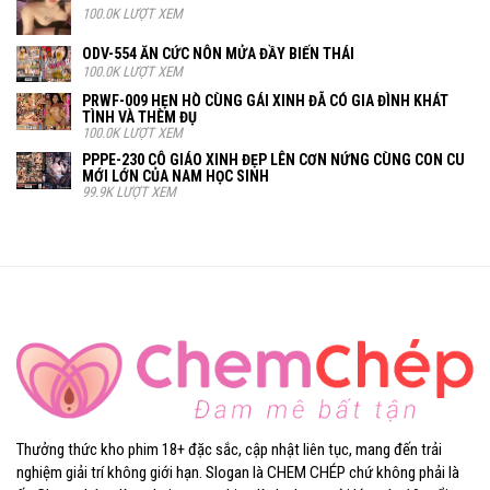
100.0K LƯỢT XEM
ODV-554 ĂN CỨC NÔN MỬA ĐẦY BIẾN THÁI
100.0K LƯỢT XEM
PRWF-009 HẸN HÒ CÙNG GÁI XINH ĐÃ CÓ GIA ĐÌNH KHÁT
TÌNH VÀ THÈM ĐỤ
100.0K LƯỢT XEM
PPPE-230 CÔ GIÁO XINH ĐẸP LÊN CƠN NỨNG CÙNG CON CU
MỚI LỚN CỦA NAM HỌC SINH
99.9K LƯỢT XEM
Thưởng thức kho phim 18+ đặc sắc, cập nhật liên tục, mang đến trải
nghiệm giải trí không giới hạn. Slogan là CHEM CHÉP chứ không phải là