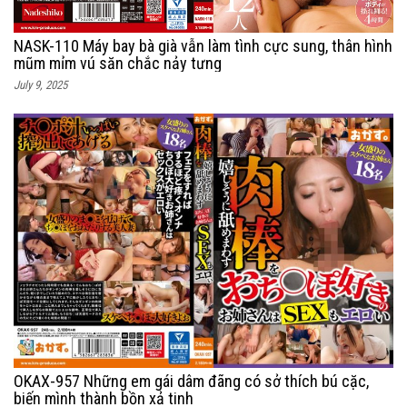
NASK-110 Máy bay bà già vẫn làm tình cực sung, thân hình
mũm mỉm vú săn chắc nảy tưng
July 9, 2025
OKAX-957 Những em gái dâm đãng có sở thích bú cặc,
biến mình thành bồn xả tinh