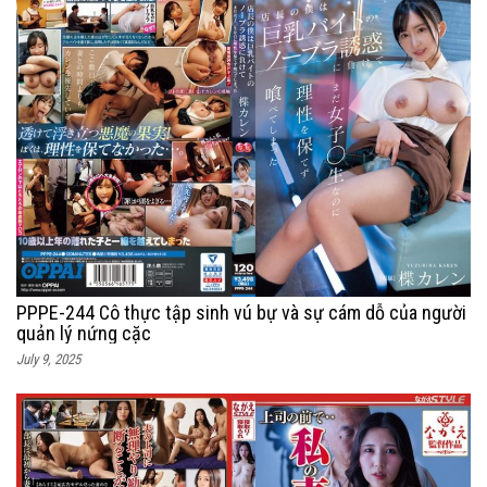
PPPE-244 Cô thực tập sinh vú bự và sự cám dỗ của người
quản lý nứng cặc
July 9, 2025