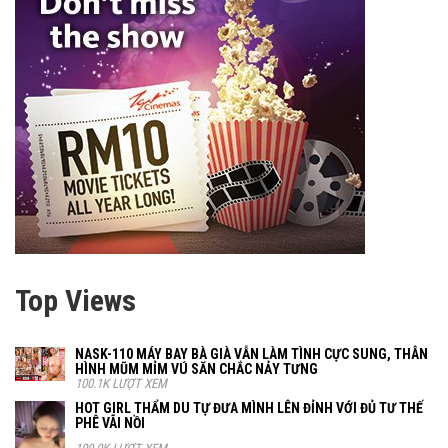
Top Views
NASK-110 MÁY BAY BÀ GIÀ VẪN LÀM TÌNH CỰC SUNG, THÂN
HÌNH MŨM MỈM VÚ SĂN CHẮC NẢY TƯNG
100.1K LƯỢT XEM
HOT GIRL THẨM DU TỰ ĐƯA MÌNH LÊN ĐỈNH VỚI ĐỦ TƯ THẾ
PHÊ VÃI NỒI