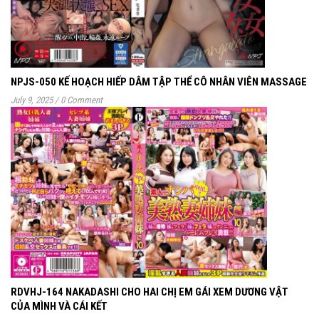
NPJS-050 KẾ HOẠCH HIẾP DÂM TẬP THỂ CÔ NHÂN VIÊN MASSAGE
July 9, 2025
/
0 Comment
RDVHJ-164 NAKADASHI CHO HAI CHỊ EM GÁI XEM DƯƠNG VẬT
CỦA MÌNH VÀ CÁI KẾT